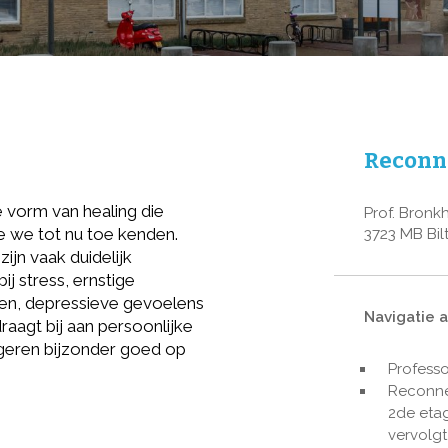
Reconn
e vorm van healing die
Prof. Bronk
e we tot nu toe kenden.
3723 MB Bi
zijn vaak duidelijk
j stress, ernstige
hten, depressieve gevoelens
Navigatie 
raagt bij aan persoonlijke
geren bijzonder goed op
Professo
Reconne
2de etag
vervolgt