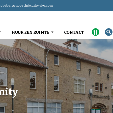
eptiebergenbosch@cushwake.com
HUUR EEN RUIMTE
CONTACT
nity